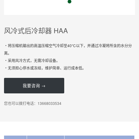
风冷式后冷却器 HAA
・将压缩机输出的高温压缩空气冷却至40℃以下，并通过冷凝将所含的水分分
离。
・采用风冷方式，无需冷却设备。
・无须担心停水或冻结，维护简单、运行成本低。
我要咨询 →
您也可以拨打电话：13668033534